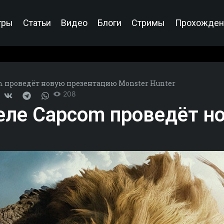
гры
Статьи
Видео
Блоги
Стримы
Прохожден
 проведёт новую презентацию Monster Hunter
208
еле Capcom проведёт н