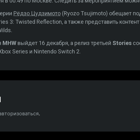
я в 00:49 по Москве. Следить за мероприятием можно
серии
Рёдзо Цудзимото
(Ryozo Tsujimoto) обещает п
ies 3: Twisted Reflection, а также представить контен
ilds.
я
MHW
выйдет 16 декабря, а релиз третьей
Stories
со
 Xbox Series и Nintendo Switch 2.
й
авторизоваться
.