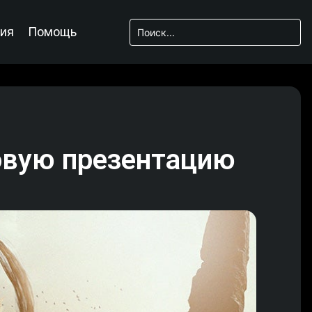
ия
Помощь
овую презентацию