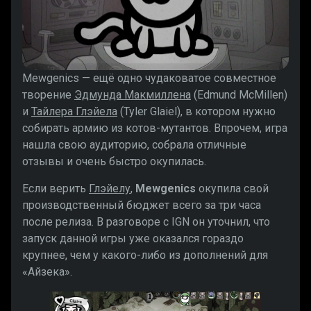
Mewgenics — ещё одно чудаковатое совместное
творение
Эдмунда Макмиллена
(Edmund McMillen)
и
Тайлера Глэйела
(Tyler Glaiel), в котором нужно
собирать армию из котов-мутантов. Впрочем, игра
нашла свою аудиторию, собрала отличные
отзывы и очень быстро окупилась.
Если верить
Глэйелу
,
Mewgenics
окупила свой
производственный бюджет всего за три часа
после релиза. В разговоре с IGN он уточнил, что
запуск данной игры уже оказался гораздо
крупнее, чем у какого-либо из дополнений для
«Айзека».