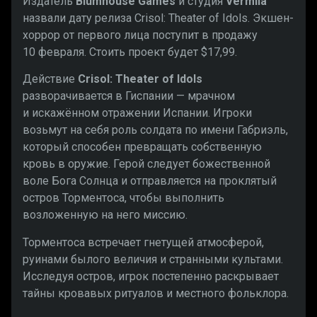
Издатель
Blumhouse Games
и студия
Vermila
назвали дату релиза Crisol: Theater of Idols. Экшен-
хоррор от первого лица поступит в продажу
10 февраля. Стоить проект будет $17,99.
Действие
Crisol: Theater of Idols
разворачивается в Гиспании — мрачном
и искажённом отражении Испании. Игроки
возьмут на себя роль солдата по имени Габриэль,
который способен превращать собственную
кровь в оружие. Герой следует божественной
воле Бога Солнца и отправляется на проклятый
остров Торментоса, чтобы выполнить
возложенную на него миссию.
Торментоса встречает гнетущей атмосферой,
руинами былого величия и странными культами.
Исследуя остров, игрок постепенно раскрывает
тайны кровавых ритуалов и местного фольклора.