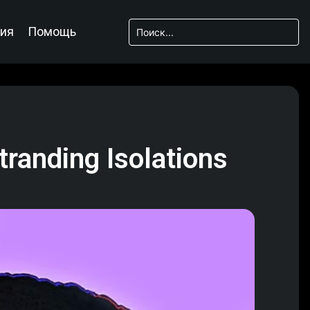
ия
Помощь
anding Isolations