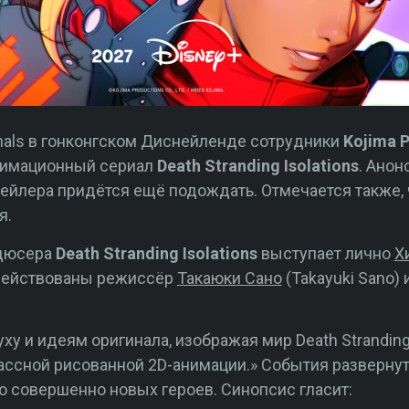
inals в гонконгском Диснейленде сотрудники
Kojima 
нимационный сериал
Death Stranding Isolations
. Анон
ейлера придётся ещё подождать. Отмечается также, 
я.
одюсера
Death Stranding Isolations
выступает лично
Х
адействованы режиссёр
Такаюки Сано
(Takayuki Sano)
уху и идеям оригинала, изображая мир Death Strandin
ассной рисованной 2D-анимации.» События разверну
ю совершенно новых героев. Синопсис гласит: