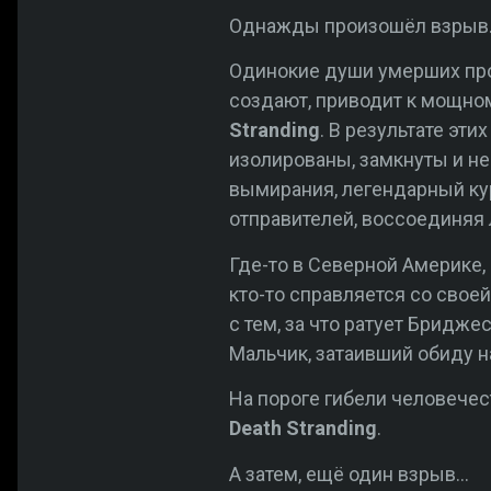
Однажды произошёл взрыв
Одинокие души умерших про
создают, приводит к мощно
Stranding
. В результате эт
изолированы, замкнуты и не
вымирания, легендарный кур
отправителей, воссоединяя
Где-то в Северной Америке,
кто-то справляется со свое
с тем, за что ратует Бридж
Мальчик, затаивший обиду н
На пороге гибели человечес
Death Stranding
.
А затем, ещё один взрыв…