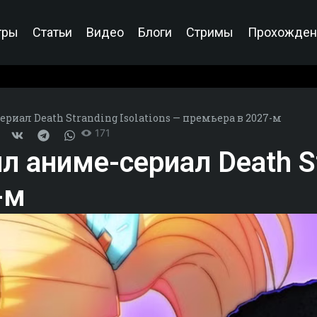
гры
Статьи
Видео
Блоги
Стримы
Прохожден
риал Death Stranding Isolations — премьера в 2027-м
171
 аниме-сериал Death Str
-м