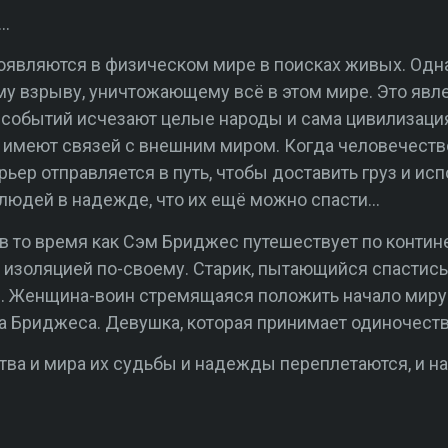
…
являются в физическом мире в поисках живых. Одна
му взрыву, уничтожающему всё в этом мире. Это явл
их событий исчезают целые народы и сама цивилизац
 имеют связей с внешним миром. Когда человечество
ьер отправляется в путь, чтобы доставить груз и ис
 людей в надежде, что их ещё можно спасти…
 в то время как Сэм Бриджес путешествует по контине
й изоляцией по-своему. Старик, пытающийся спастис
ес. Женщина-воин стремящаяся положить начало мир
а Бриджеса. Девушка, которая принимает одиночеств
тва и мира их судьбы и надежды переплетаются, и н