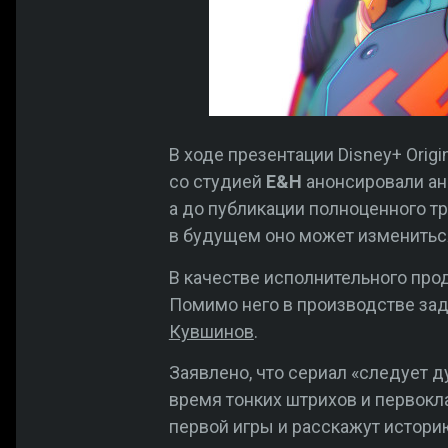
В ходе презентации Disney+ Orig
со студией
E&H
анонсировали а
а до публикации полноценного тр
в будущем оно может изменитьс
В качестве исполнительного пр
Помимо него в производстве з
Кувшинов
.
Заявлено, что сериал «следует д
время тонких штрихов и первокл
первой игры и расскажут истори