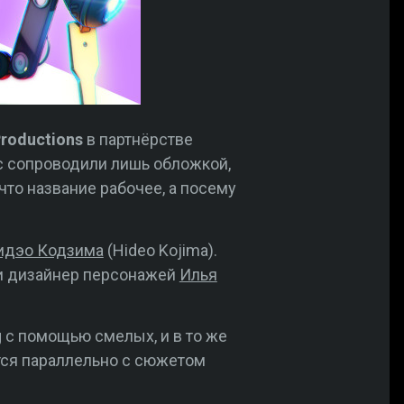
Productions
в партнёрстве
с сопроводили лишь обложкой,
что название рабочее, а посему
идэо Кодзима
(Hideo Kojima).
 и дизайнер персонажей
Илья
g с помощью смелых, и в то же
тся параллельно с сюжетом