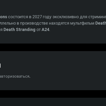
ions
состоится в 2027 году эксклюзивно для стриминг
раллельно в производстве находятся мультфильм
Deat
ия
Death Stranding
от
A24
.
й
авторизоваться
.