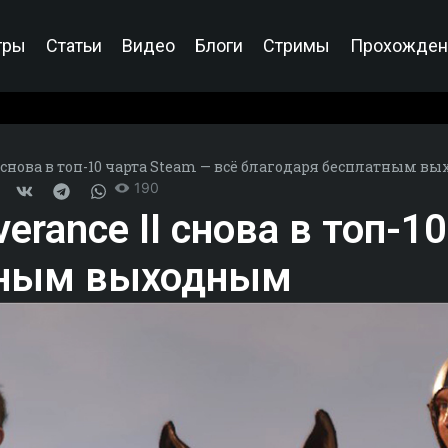
гры
Статьи
Видео
Блоги
Стримы
Прохожден
I снова в топ-10 чарта Steam — всё благодаря бесплатным 
190
erance II снова в топ-1
тным выходным