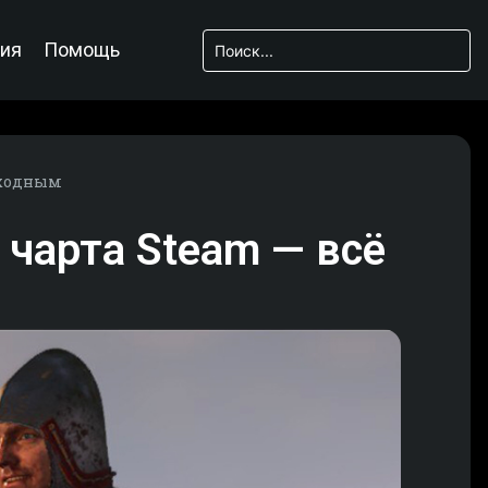
ия
Помощь
выходным
0 чарта Steam — всё