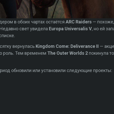
идером в обоих чартах остаётся
ARC Raiders
— похоже,
 Недавно свет увидела
Europa Universalis V
, но ей за
списке.
есятку вернулась
Kingdom Come: Deliverance II
— акци
ю роль. Тем временем
The Outer Worlds 2
покинула то
ериод обновили или установили следующие проекты: