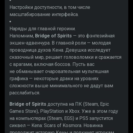
Настройки доступности, в том числе
масштабирование интерфейса.
Наряды для главной героини.
Напомним,
Bridge of Spirits
— это фэнтезийная
экшен-адвенчура. В главной роли — молодая
проводница духов Кена. Девушка исследует
сказочный мир, решает головоломки и сражается
с врагами, включая боссов. Пусть вас
не обманывает очаровательная мультяшная
графика — некоторые драки на уровнях
сложности выше минимального не дадут вам
расслабиться.
Bridge of Spirits
доступна на ПК (Steam, Epic
Games Store), PlayStation и Xbox. Уже в этом году
на компьютерах (Steam, EGS) и PS5 запустится
сиквел — Kena: Scars of Kosmora. Новинка
продолжит историю Кены и подкинет игрокам