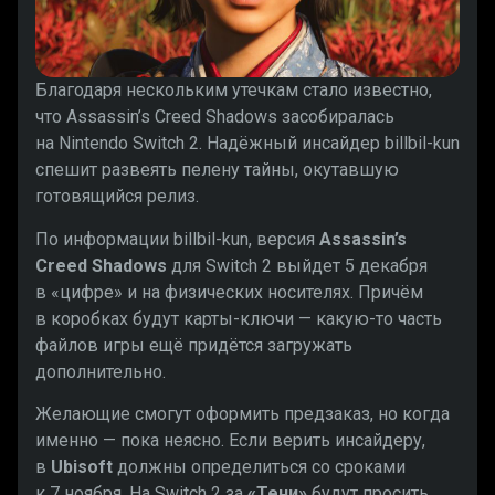
Благодаря нескольким утечкам стало известно,
что Assassin’s Creed Shadows засобиралась
на Nintendo Switch 2. Надёжный инсайдер billbil-kun
спешит развеять пелену тайны, окутавшую
готовящийся релиз.
По информации billbil-kun, версия
Assassin’s
Creed Shadows
для Switch 2 выйдет 5 декабря
в «цифре» и на физических носителях. Причём
в коробках будут карты-ключи — какую-то часть
файлов игры ещё придётся загружать
дополнительно.
Желающие смогут оформить предзаказ, но когда
именно — пока неясно. Если верить инсайдеру,
в
Ubisoft
должны определиться со сроками
к 7 ноября. На Switch 2 за
«Тени»
будут просить