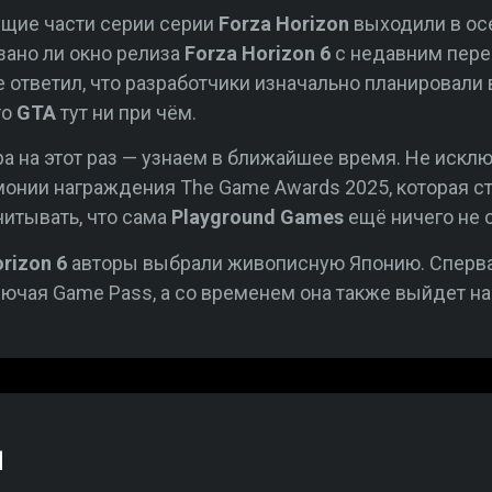
ущие части серии серии
Forza Horizon
выходили в осе
зано ли окно релиза
Forza Horizon 6
с недавним перен
e ответил, что разработчики изначально планировали
то
GTA
тут ни при чём.
а на этот раз — узнаем в ближайшее время. Не исклю
онии награждения The Game Awards 2025, которая ста
читывать, что сама
Playground Games
ещё ничего не 
orizon 6
авторы выбрали живописную Японию. Сперва 
ключая Game Pass, а со временем она также выйдет на P
й