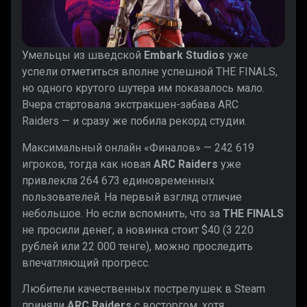
Умельцы из шведской
Embark Studios
уже
успели отметиться вполне успешной THE FINALS,
но одного крутого шутера им показалось мало.
Вчера стартовала экстракшен-забава ARC
Raiders — и сразу же побила рекорд студии.
Максимальный онлайн «Финалов» — 242 619
игроков, тогда как новая
ARC Raiders
уже
привлекла 264 673 единовременных
пользователей. На первый взгляд отличие
небольшое. Но если вспомнить, что за
THE FINALS
не просили денег, а новинка стоит $40 (3 220
рублей или 22 000 тенге), можно проследить
впечатляющий прогресс.
Любители качественных пострелушек в Steam
приняли
ARC Raiders
с восторгом, хотя