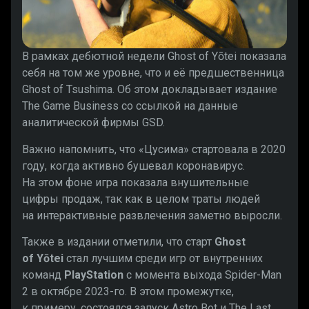
В рамках дебютной недели Ghost of Yōtei показала
себя на том же уровне, что и её предшественница
Ghost of Tsushima. Об этом докладывает издание
The Game Business со ссылкой на данные
аналитической фирмы GSD.
Важно напомнить, что «Цусима» стартовала в 2020
году, когда активно бушевал коронавирус.
На этом фоне игра показала внушительные
цифры продаж, так как в целом траты людей
на интерактивные развлечения заметно выросли.
Также в издании отметили, что старт
Ghost
of Yōtei
стал лучшим среди игр от внутренних
команд
PlayStation
с момента выхода Spider-Man
2 в октябре 2023-го. В этом промежутке,
к примеру, состоялся запуск Astro Bot и The Last