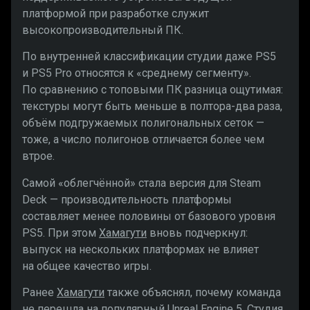
платформой при разработке служит
высокопроизводительный ПК.
По внутренней классификации студии даже PS5
и PS5 Pro относятся к «среднему сегменту».
По сравнению с топовыми ПК разница ощутимая:
текстуры могут быть меньше в полтора-два раза,
объём подгружаемых полигональных сеток —
тоже, а число полигонов отличается более чем
втрое.
Самой «облегчённой» стала версия для Steam
Deck — производительность платформы
составляет менее половины от базового уровня
PS5. При этом
Хамагути
вновь подчеркнул:
выпуск на нескольких платформах не влияет
на общее качество игры.
Ранее
Хамагути
также объяснял, почему команда
не перешла на популярный Unreal Engine 5. Студия