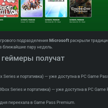
игрового подразделения
Microsoft
раскрыли традици
в ближайшие пару недель.
 геймеры получат
x Series и портативка) — уже доступна в PC Game Pass
 Xbox Series и портативка) — уже доступна в PC Game 
годня переехала в Game Pass Premium.