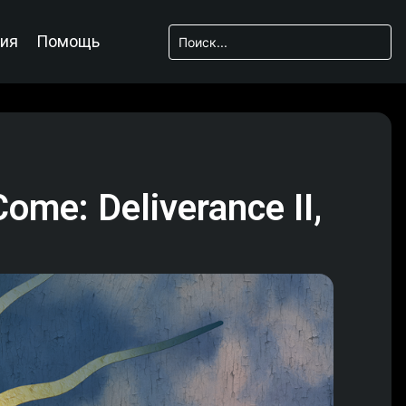
ия
Помощь
me: Deliverance II,