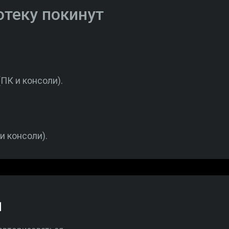
отеку покинут
ПК и консоли).
и консоли).
й