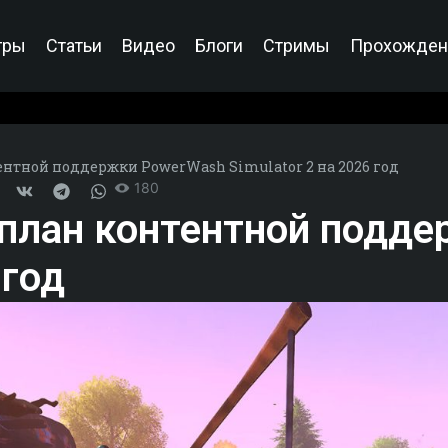
гры
Статьи
Видео
Блоги
Стримы
Прохожден
ентной поддержки PowerWash Simulator 2 на 2026 год
180
 план контентной подд
 год