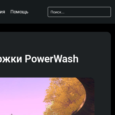
ия
Помощь
ержки PowerWash