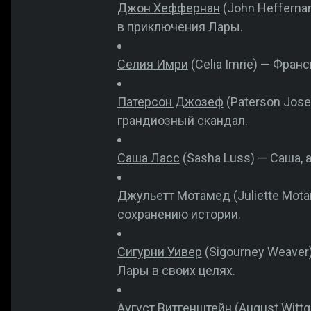
Джон Хеффернан
(John Hefferna
в приключения Лары.
Селия Имри
(Celia Imrie) — Фран
Патерсон Джозеф
(Paterson Jos
грандиозный скандал.
Саша Ласс
(Sasha Luss) — Саша,
Джульетт Мотамед
(Juliette Mo
сохранению истории.
Сигурни Уивер
(Sigourney Weaver
Лары в своих целях.
Аугуст Витгенштейн
(August Wittg