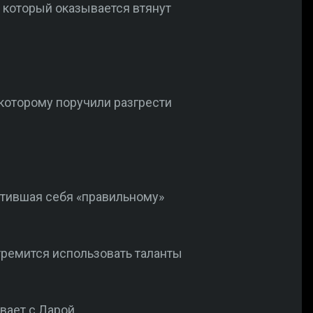
 который оказывается втянут
.
которому поручили разгрести
ятившая себя «правильному»
тремится использовать таланты
вает с Ларой.