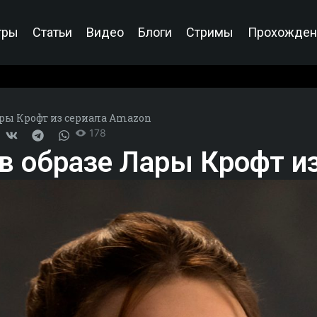
гры
Статьи
Видео
Блоги
Стримы
Прохожден
ары Крофт из сериала Amazon
178
 в образе Лары Крофт и