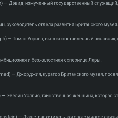
n) — Дэвид, измученный государственный служащий,
син, руководитель отдела развития Британского музея
eph) — Томас Уорнер, высокопоставленный чиновник, 
 амбициозная и безжалостная соперница Лары.
tamed) — Джорджия, куратор Британского музея, посв
) — Эвелин Уоллис, таинственная женщина, которая с
enstein) — Лукас, расхититель, которого многое связы