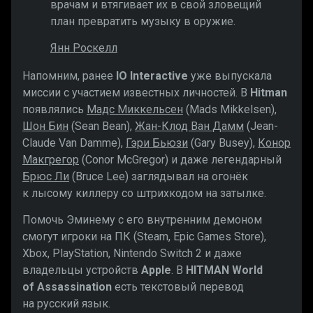
врачам и втягивает их в свой зловещий
план превратить музыку в оружие.
Янн Роскелл
Напомним, ранее
IO Interactive
уже выпускала
миссии с участием известных личностей. В
Hitman
появлялись
Мадс Миккельсен
(Mads Mikkelsen),
Шон Бин
(Sean Bean),
Жан-Клод Ван Дамм
(Jean-
Claude Van Damme),
Гэри Бьюзи
(Gary Busey),
Конор
Макгрегор
(Conor McGregor) и даже легендарный
Брюс Ли
(Bruce Lee) заглядывал на огонёк
к лысому киллеру со штрихкодом на затылке.
Помочь Эминему с его внутренним демоном
смогут игроки на ПК (Steam, Epic Games Store),
Xbox, PlayStation, Nintendo Switch 2 и даже
владельцы устройств
Apple
. В
HITMAN World
of Assassination
есть текстовый перевод
на русский язык.