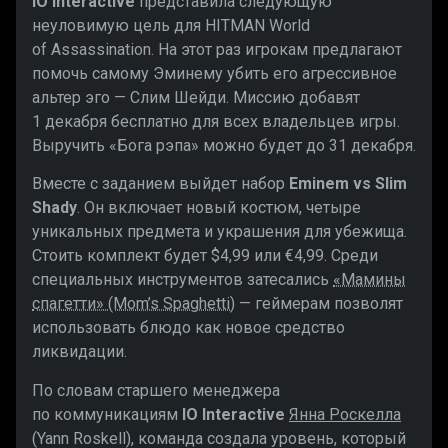
IO Interactive
представила следующую
неуловимую цель для HITMAN World
of Assassination. На этот раз игрокам предлагают
помочь самому Эминему убить его агрессивное
альтер эго — Слим Шейди. Миссию добавят
1 декабря бесплатно для всех владельцев игры.
Выручить «Бога рэпа» можно будет до 31 декабря.
Вместе с заданием выйдет набор
Eminem vs Slim
Shady
. Он включает новый костюм, четыре
уникальных предмета и украшения для убежища.
Стоить комплект будет $4,99 или €4,99. Среди
специальных инструментов затесались
«Мамины
спагетти» (Mom’s Spaghetti)
— геймерам позволят
использовать блюдо как новое средство
ликвидации.
По словам старшего менеджера
по коммуникациям
IO Interactive
Янна Роскелла
(Yann Roskell), команда создала уровень, который