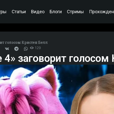
гры
Статьи
Видео
Блоги
Стримы
Прохожден
рит голосом Кристен Белл
129
 4» заговорит голосом