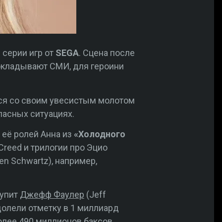
 серии игр от
SEGA
. Сцена после
докладывают СМИ, для героини
ся со своим увесистым молотом
пасных ситуациях.
и её ролей Анна из
«Холодного
Creed и трилогии про Эцио
en Schwartz), например,
тупит
Джефф Фаулер
(Jeff
долели отметку в 1 миллиард
олее 490 миллионов баксов.