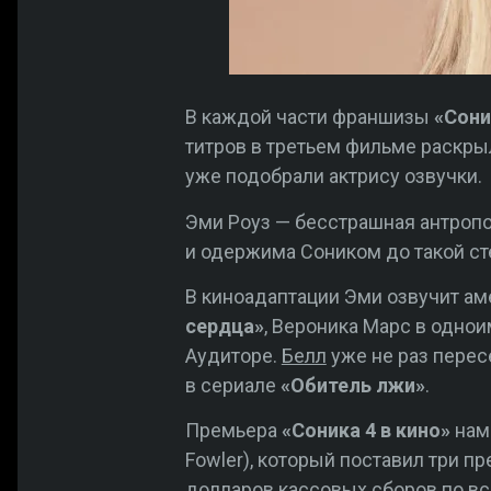
В каждой части франшизы
«Сони
титров в третьем фильме раскры
уже подобрали актрису озвучки.
Эми Роуз — бесстрашная антроп
и одержима Соником до такой ст
В киноадаптации Эми озвучит ам
сердца»
, Вероника Марс в однои
Аудиторе.
Белл
уже не раз перес
в сериале
«Обитель лжи»
.
Премьера
«Соника 4 в кино»
наме
Fowler), который поставил три 
долларов кассовых сборов по вс