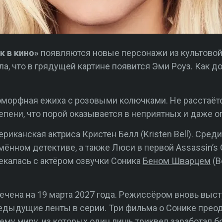
к в кино»
появляются новые персонажи из культовой
ла, что в грядущей картине появится Эми Роуз. Как 
оморфная ежиха с розовыми колючками. Не расстаёт
епени, что порой оказывается в неприятных и даже о
ериканская актриса
Кристен Белл
(Kristen Bell). Сред
мённом детективе, а также Люси в первой Assassin’s 
екалась с актёром озвучки Соника
Беном Шварцем
(B
чена на 19 марта 2027 года. Режиссёром вновь выс
предыдущие ленты в серии. Три фильма о Сонике прео
ему миру, из которых один лишь триквел заработал б