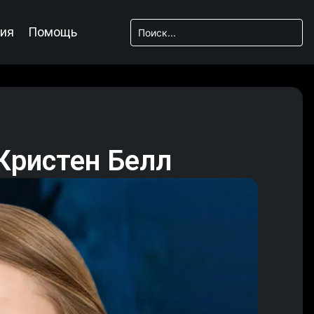
ия
Помощь
 Кристен Белл