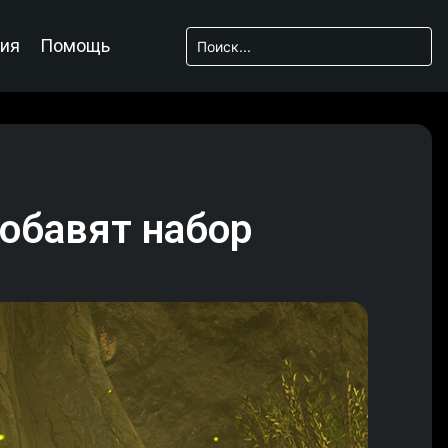
ия
Помощь
добавят набор