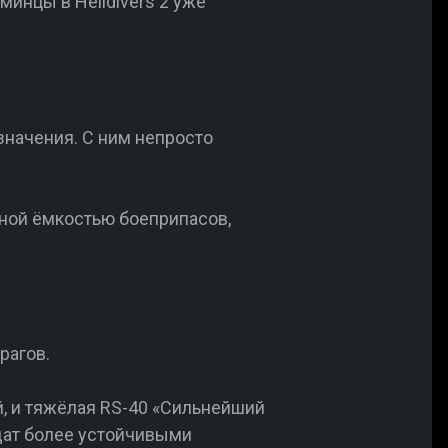
минцы в Helldivers 2 уже
значения. С ним непросто
мной ёмкостью боеприпасов,
рагов.
й, и тяжёлая RS-40 «Сильнейший
дат более устойчивыми