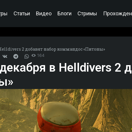
гры
Статьи
Видео
Блоги
Стримы
Прохожден
Helldivers 2 добавят набор коммандос «Питоны»
164
декабря в Helldivers 2 
ы»