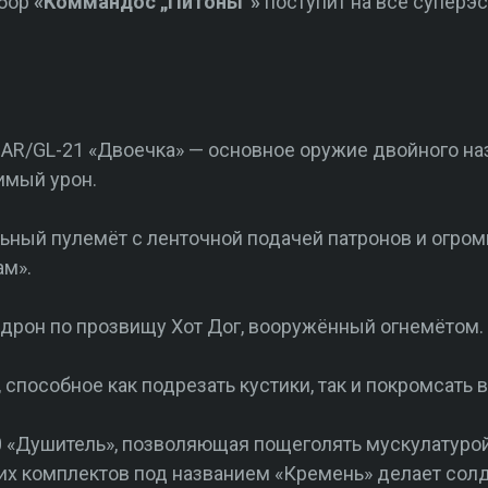
абор
«Коммандос „Питоны“»
поступит на все суперэс
AR/GL-21 «Двоечка» — основное оружие двойного на
имый урон.
ьный пулемёт с ленточной подачей патронов и огро
ам».
дрон по прозвищу Хот Дог, вооружённый огнемётом.
способное как подрезать кустики, так и покромсать в
20 «Душитель», позволяющая пощеголять мускулатуро
их комплектов под названием «Кремень» делает сол