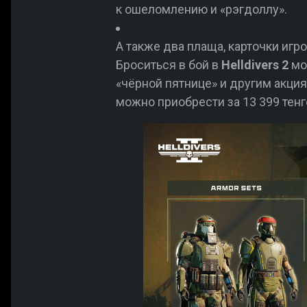
к ошеломлению и «рэгдоллу».
А также два плаща, карточки игр
Броситься в бой в
Helldivers 2
мож
«чёрной пятнице» и другим акци
можно приобрести за 13 399 тенг