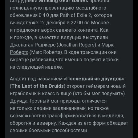
Сотрудники
Grinding Gear Games
провели
полноценную презентацию масштабного
обновления 0.4.0 для Path of Exile 2, которое
выйдет уже 12 декабря в 22:00 по Москве
и предложит ворох свежего контента. Как
и прежде, в качестве ведущих выступили
Джонатан Роджерс
(Jonathan Rogers) и
Марк
Робертс
(Marc Roberts). В ходе трансляции они
вкратце расписали, что именно получат игроки
на следующей неделе.
Апдейт под названием «
Последний из друидо
в
»
(
The Last of the Druids
) откроет геймерам новый
играбельный класс в лице (кто бы мог подумать)
Друида. Грозный маг природы отличается
не только своими заклинаниями, но также
возможностью трансформироваться в медведя,
оборотня и виверну. Каждая из его форм обладает
своими боевыми способностями.