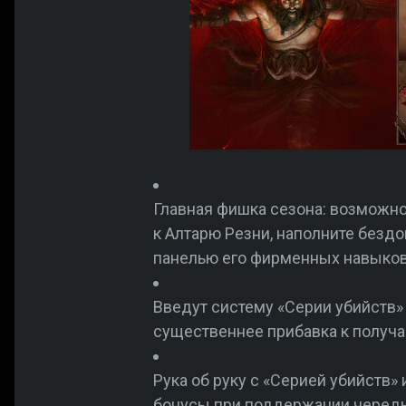
Главная фишка сезона: возможно
к Алтарю Резни, наполните безд
панелью его фирменных навыков.
Введут систему «Серии убийств»
существеннее прибавка к получа
Рука об руку с «Серией убийств
бонусы при поддержании череды