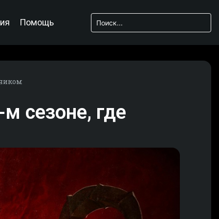
ия
Помощь
сником
-м сезоне, где