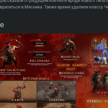
рассказали о грядущем контенте вроде нового типа п
ратиться в Мясника. Также время уделили классу Ч
е