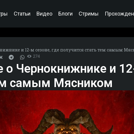
гры
Статьи
Видео
Блоги
Стримы
Прохожден
окнижнике и 12-м сезоне, где получится стать тем самым Мя
274
ее о Чернокнижнике и 12
тем самым Мясником