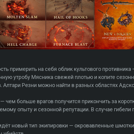
сть примерить на себя облик культового противника
онную утробу Мясника свежей плотью и копите сезонн
 Алтари Резни можно найти в разных областях Адског
 — чем больше врагов получится прикончить за корот
емому опыту и сезонной репутации. В случае гибели 
» идёт новый тип экипировки — окровавленные шмотки
 убийств.