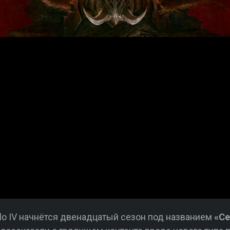
ablo IV начнётся двенадцатый сезон под названием
«Се