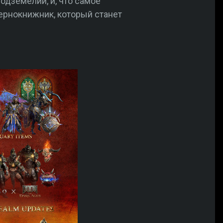
одземелий, и, что самое
ернокнижник, который станет