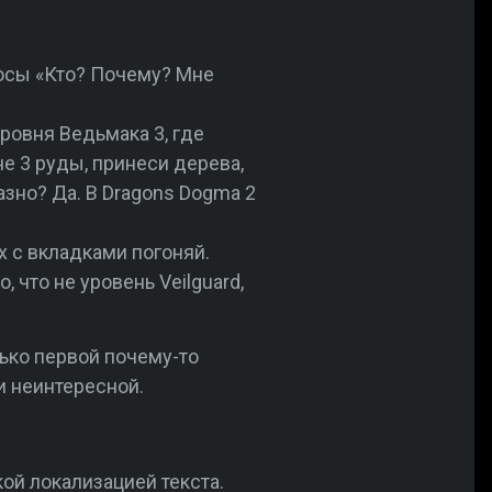
росы «Кто? Почему? Мне
ровня Ведьмака 3, где
не 3 руды, принеси дерева,
разно? Да. В Dragons Dogma 2
ах с вкладками погоняй.
 что не уровень Veilguard,
ько первой почему-то
и неинтересной.
ской локализацией текста.