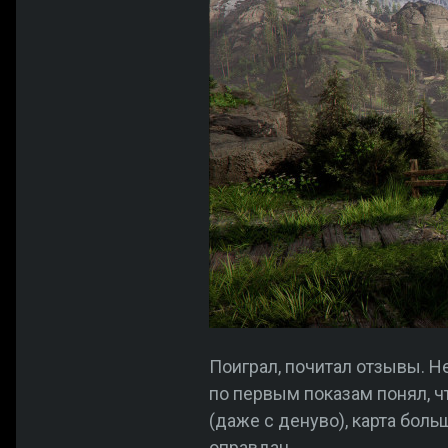
Поиграл, почитал отзывы. 
по первым показам понял, чт
(даже с денуво), карта боль
оправдан.