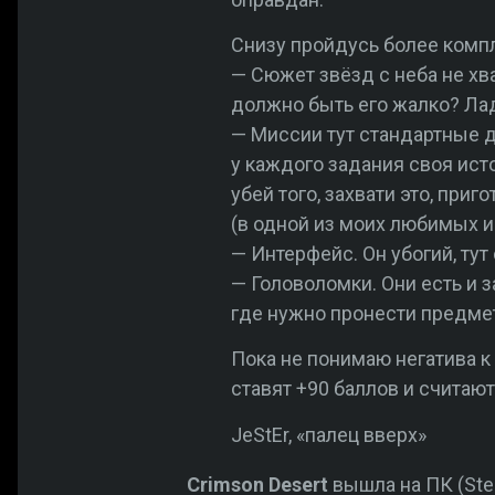
Снизу пройдусь более комп
— Сюжет звёзд с неба не хв
должно быть его жалко? Лад
— Миссии тут стандартные д
у каждого задания своя исто
убей того, захвати это, при
(в одной из моих любимых иг
— Интерфейс. Он убогий, тут
— Головоломки. Они есть и з
где нужно пронести предмет
Пока не понимаю негатива к
ставят +90 баллов и считаю
JeStEr, «палец вверх»
Crimson Desert
вышла на ПК (Steam