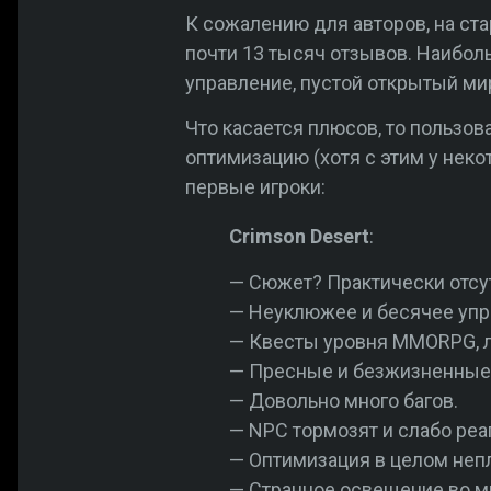
К сожалению для авторов, на ст
почти 13 тысяч отзывов. Наибол
управление, пустой открытый м
Что касается плюсов, то пользо
оптимизацию (хотя с этим у нек
первые игроки:
Crimson Desert
:
— Сюжет? Практически отсут
— Неуклюжее и бесячее упра
— Квесты уровня MMORPG, л
— Пресные и безжизненные
— Довольно много багов.
— NPC тормозят и слабо реа
— Оптимизация в целом непл
— Странное освещение во м