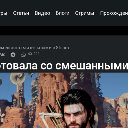
гры
Статьи
Видео
Блоги
Стримы
Прохожден
со смешанными отзывами в Steam
111
артовала со смешанным