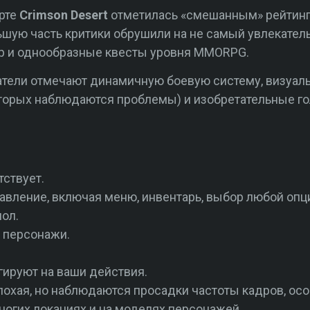
арте
Crimson Desert
отметилась «смешанным» рейтинго
ьшую часть критики обрушили на не самый увлекатель
ир и однообразные квесты уровня MMORPG.
ватели отмечают динамичную боевую систему, визуа
оторых наблюдаются проблемы) и изобретательные гол
ствует.
вление, включая меню, инвентарь, выбор любой опц
ол.
 персонажи.
гируют на ваши действия.
охая, но наблюдаются просадки частоты кадров, осо
ногих локациях и на моделях персонажей.