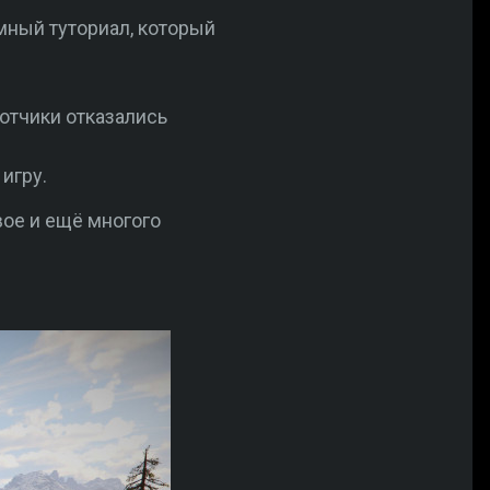
мный туториал, который
отчики отказались
игру.
вое и ещё многого