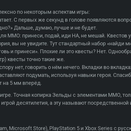
лексно по некоторым аспектам игры:
атает. С первых же секунд в голове появляются воп
но?» Дальше, думаю, лучше и не будет.
ля ММО: принеси, подай, иди НА, не мешай. Квестов у
рия, вы не увидите. Тут стандартный набор «найди м
готовь и принеси». Плохие ли это квесты? Нет. Однооб
р) квесты точно такие же.
 спору нет, говорить о нём нечего. Вкладки во вкладк
аставляют подумать, используя навыки героя. Спасибо,
 на 5 мм вперёд.
 игре. Точная копирка Зельды с элементами ММО, тол
т игрой десятилетия, а эту называют посредственной 
, Microsoft Store), PlayStation 5 и Xbox Series с рус