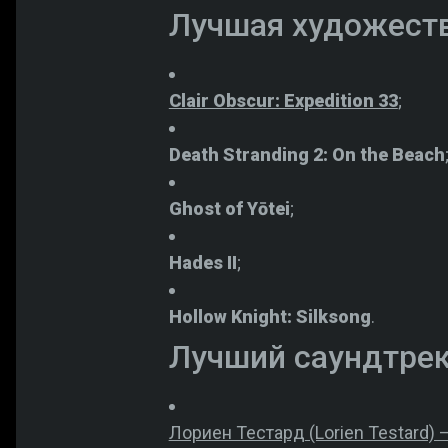
Лучшая художест
Clair Obscur: Expedition 33
;
Death Stranding 2: On the Beach
Ghost of Yōtei
;
Hades II
;
Hollow Knight: Silksong
.
Лучший саундтре
Лориен Тестард
(Lorien Testard) 