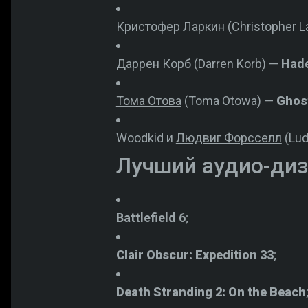
Кристофер Ларкин
(Christopher L
Даррен Корб
(Darren Korb) —
Hade
Тома Отова
(Toma Otowa) —
Ghost
Woodkid и
Людвиг Форсселл
(Lud
Лучший аудио-ди
Battlefield 6
;
Clair Obscur: Expedition 33
;
Death Stranding 2: On the Beach