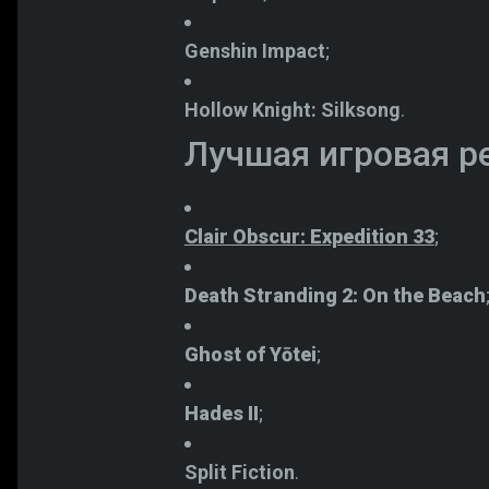
Genshin Impact
;
Hollow Knight: Silksong
.
Лучшая игровая р
Clair Obscur: Expedition 33
;
Death Stranding 2: On the Beach
Ghost of Yōtei
;
Hades II
;
Split Fiction
.