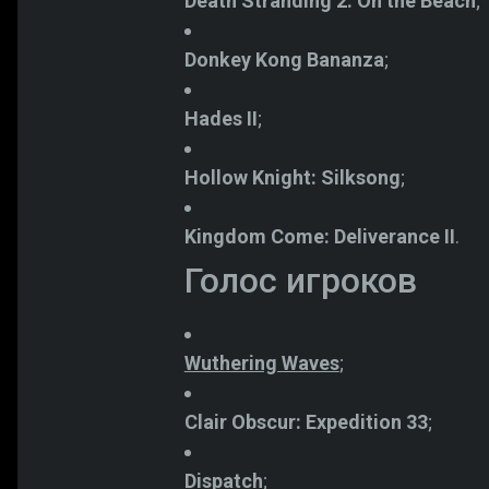
Death Stranding 2: On the Beach
;
Donkey Kong Bananza
;
Hades II
;
Hollow Knight: Silksong
;
Kingdom Come: Deliverance II
.
Голос игроков
Wuthering Waves
;
Clair Obscur: Expedition 33
;
Dispatch
;