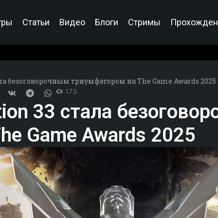
гры
Статьи
Видео
Блоги
Стримы
Прохожден
стала безоговорочным триумфатором на The Game Awards 2025
173
dition 33 стала безогово
he Game Awards 2025