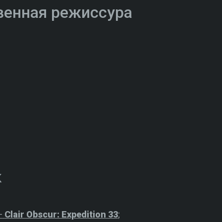
венная режиссура
;
к
—
Clair Obscur: Expedition 33
;