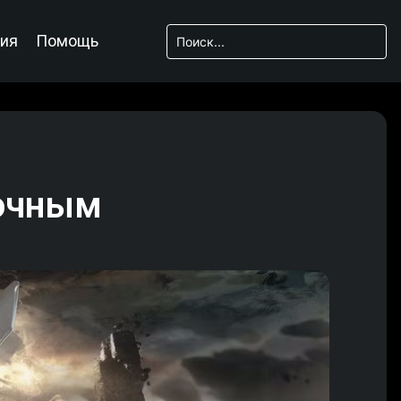
ия
Помощь
рочным