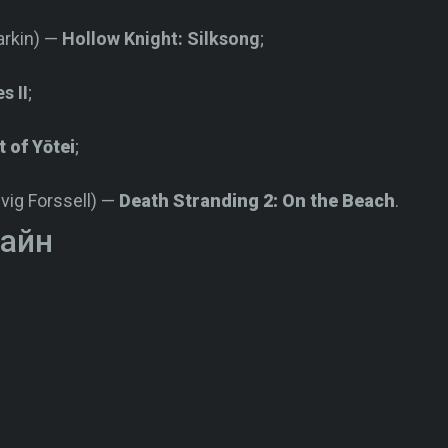
arkin) —
Hollow Knight: Silksong
;
s II
;
 of Yōtei
;
vig Forssell) —
Death Stranding 2: On the Beach
.
зайн
;