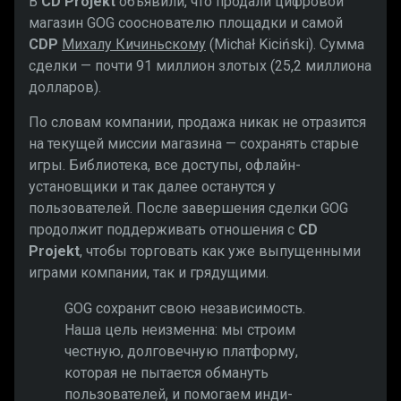
В
CD Projekt
объявили, что продали цифровой
магазин GOG сооснователю площадки и самой
CDP
Михалу Кичиньскому
(Michał Kiciński). Сумма
сделки — почти 91 миллион злотых (25,2 миллиона
долларов).
По словам компании, продажа никак не отразится
на текущей миссии магазина — сохранять старые
игры. Библиотека, все доступы, офлайн-
установщики и так далее останутся у
пользователей. После завершения сделки GOG
продолжит поддерживать отношения с
CD
Projekt
, чтобы торговать как уже выпущенными
играми компании, так и грядущими.
GOG сохранит свою независимость.
Наша цель неизменна: мы строим
честную, долговечную платформу,
которая не пытается обмануть
пользователей, и помогаем инди-