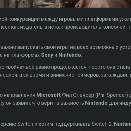
ямой конкуренции между игровыми платформами уже 
ает как издатель, а не как производитель консолей, 
 важно выпускать свои игры на всех возможных устр
е на платформах
Sony
и
Nintendo
.
то «война» всё равно продолжается, просто она стал
онсолей, а за время и внимание геймеров, за каждый
го направления
Microsoft
Фил Спенсер
(Phil Spencer)
ety он заявил, что верит в важность
Nintendo
для инду
рсию Switch и хотим поддерживать Switch 2.
Ninten