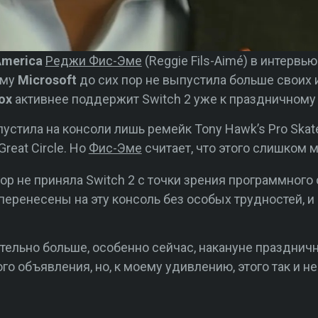
America
Реджи Фис-Эме
(Reggie Fils-Aimé) в интерв
ему
Microsoft
до сих пор не выпустила больше своих 
ox
активнее поддержит Switch 2 уже к праздничному 
устила на консоли лишь ремейк Tony Hawk’s Pro Skate
reat Circle. Но
Фис-Эме
считает, что этого слишком м
ор не приняла Switch 2 с точки зрения программног
перенесены на эту консоль без особых трудностей, и 
чительно больше, особенно сейчас, накануне празднич
го объявления, но, к моему удивлению, этого так и не