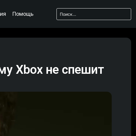
ия
Помощь
му Xbox не спешит