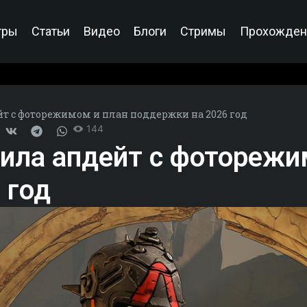
гры
Статьи
Видео
Блоги
Стримы
Прохожден
йт с фоторежимом и план поддержки на 2026 год
144
чила апдейт с фоторежи
 год