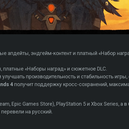
ные апдейты, эндгейм-контент и платный «Набор награ
ы, платные «Наборы наград» и сюжетное DLC.
улучшать производительность и стабильность игры, 
ands 4
получит поддержку кросс-сохранений, максим
am, Epic Games Store), PlayStation 5 и Xbox Series, а
е перевели на русский.