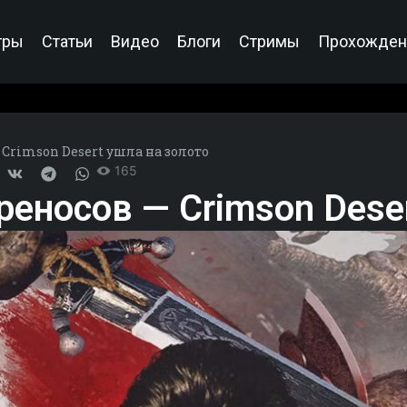
гры
Статьи
Видео
Блоги
Стримы
Прохожден
Crimson Desert ушла на золото
165
еносов — Crimson Deser