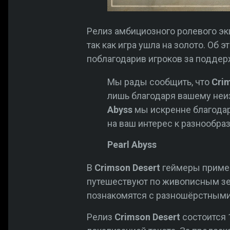
Релиз амбициозного ролевого эк
так как игра ушла на золото. О
поблагодарив игроков за поддер
Мы рады сообщить, что
Cri
лишь благодаря вашему неи
Abyss
мы искренне благодар
на ваш интерес к разнообра
Pearl Abyss
В
Crimson Desert
геймеры пример
путешествуют по живописным зе
познакомятся с разношёрстными
Релиз
Crimson Desert
состоится 1