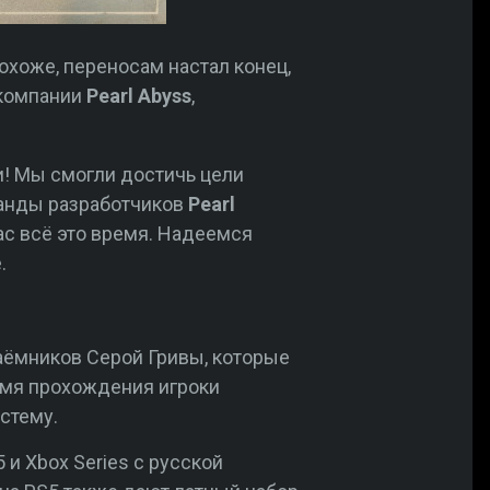
охоже, переносам настал конец,
 компании
Pearl Abyss
,
и! Мы смогли достичь цели
манды разработчиков
Pearl
с всё это время. Надеемся
.
аёмников Серой Гривы, которые
емя прохождения игроки
стему.
5 и Xbox Series с русской