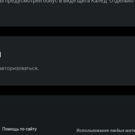
каз предусмотрен бонус в виде щита Калед. Отдельно
й
авторизоваться
.
Помощь по сайту
Использование любых мате