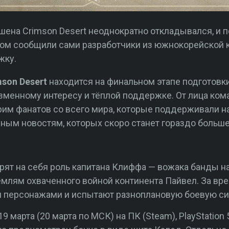
шена Crimson Desert неоднократно откладывался, и п
б этом сообщили сами разработчики из южнокорейской
жку.
mson Desert
находится на финальном этапе подготовк
зменному интересу и тёплой поддержке. От лица ко
им фанатов со всего мира, которые поддерживали на
зным новостям, которых скоро станет гораздо больше
ят на себя роль капитана Клиффа — вожака банды н
млям охваченного войной континента Пайвел. За вр
 персонажами и испытают разноплановую боевую си
9 марта (20 марта по МСК) на ПК (Steam), PlayStation 