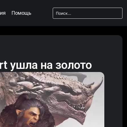
ия
Помощь
t ушла на золото