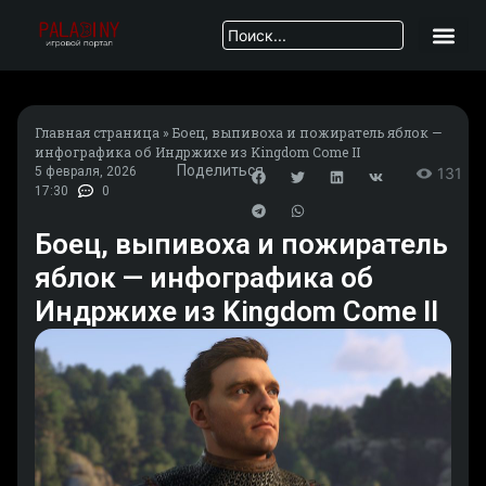
Главная страница
»
Боец, выпивоха и пожиратель яблок —
инфографика об Индржихе из Kingdom Come II
Поделиться
5 февраля, 2026
131
17:30
0
Боец, выпивоха и пожиратель
яблок — инфографика об
Индржихе из Kingdom Come II