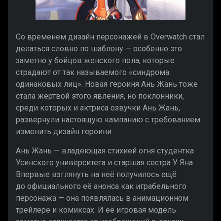
Со временем дизайн персонажей в Overwatch стал
делаться словно по шаблону — особенно это
заметно у бойцов женского пола, которые
страдают от так называемого «синдрома
одинаковых лиц». Новая героиня Ань Жань тоже
стала жертвой этого явления, но поклонники,
среди которых и актриса озвучки Ань Жань,
развернули настоящую кампанию с требованием
изменить дизайн героини.
Ань Жань — владеющая стихией огня студентка
Усинского университета и старшая сестра У Яна.
Впервые взглянуть на неё получилось ещё
до официального её анонса как играбельного
персонажа — она появлялась в анимационном
трейлере и комиксах. И её игровая модель