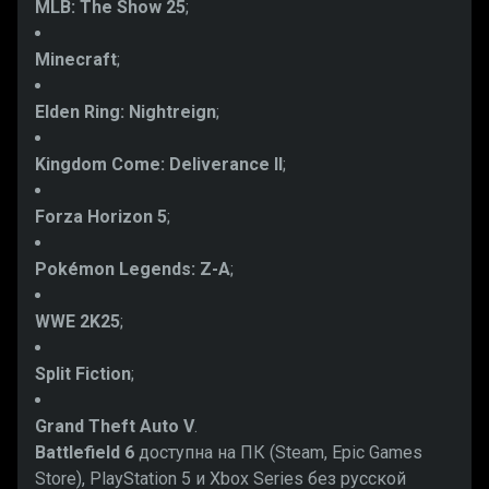
MLB: The Show 25
;
Minecraft
;
Elden Ring: Nightreign
;
Kingdom Come: Deliverance II
;
Forza Horizon 5
;
Pokémon Legends: Z-A
;
WWE 2K25
;
Split Fiction
;
Grand Theft Auto V
.
Battlefield 6
доступна на ПК (Steam, Epic Games
Store), PlayStation 5 и Xbox Series без русской