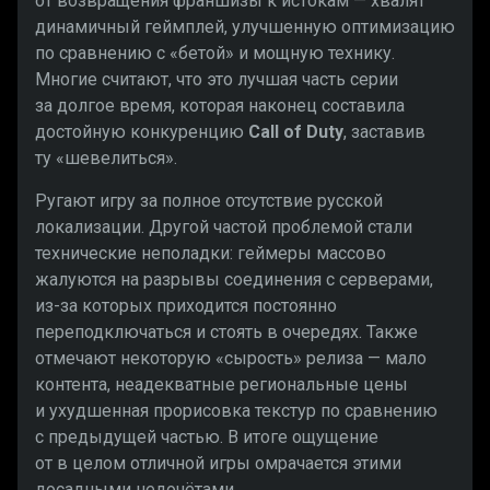
от возвращения франшизы к истокам — хвалят
динамичный геймплей, улучшенную оптимизацию
по сравнению с «бетой» и мощную технику.
Многие считают, что это лучшая часть серии
за долгое время, которая наконец составила
достойную конкуренцию
Call of Duty
, заставив
ту «шевелиться».
Ругают игру за полное отсутствие русской
локализации. Другой частой проблемой стали
технические неполадки: геймеры массово
жалуются на разрывы соединения с серверами,
из-за которых приходится постоянно
переподключаться и стоять в очередях. Также
отмечают некоторую «сырость» релиза — мало
контента, неадекватные региональные цены
и ухудшенная прорисовка текстур по сравнению
с предыдущей частью. В итоге ощущение
от в целом отличной игры омрачается этими
досадными недочётами.