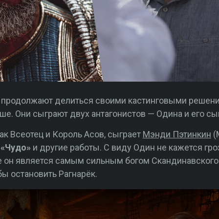
ar продолжают делиться своими кастинговыми решен
ше. Они сыграют двух антагонистов — Одина и его сы
ак Всеотец и Король Асов, сыграет
Мэнди Пэтинкин
(
а
«Чудо»
и другие работы. С виду Один не кажется гр
ле он является самым сильным богом Скандинавского 
бы остановить Рагнарёк.