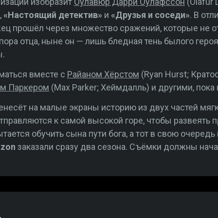
низации изобразит
Оулавюр Дарри Оулафссон
(Ólafur 
,
«Настоящий детектив»
и
«Друзья и соседи»
. В от
ец прошёл через множество сражений, которые не от
пора отца, ныне он — лишь бледная тень былого геро
ы.
маться вместе с
Райаном Хёрстом
(Ryan Hurst; Крато
м Паркером
(Max Parker; Хеймдалль) и другими, пок
несёт на малые экраны историю из двух частей мяг
тправляются к самой высокой горе, чтобы развеять п
тается обучить сына пути бога, а тот в свою очередь
zon
заказали сразу два сезона. Съёмки должны начат