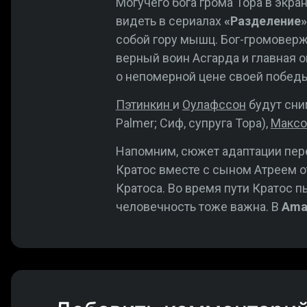
Могучего бога грома Тора в экра
видеть в сериалах
«Разделение»
собой гору мышц. Бог-громоверж
верный воин Асгарда и главная о
о непомерной цене своей побед
Пэтинкин
и
Оулафссон
будут сни
Palmer; Сиф, супруга Тора),
Максо
Напомним, сюжет адаптации пере
Кратос вместе с сыном Атреем о
Кратоса. Во время пути Кратос пы
человечность тоже важна. В
Ama