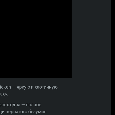
hicken — яркую и хаотичную
ах».
всех одна — полное
ди пернатого безумия.