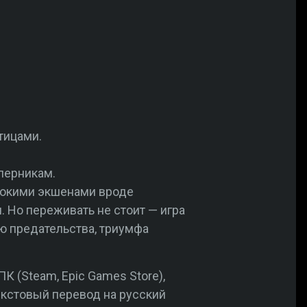
тицами.
перникам.
токими экшенами вроде
 Но переживать не стоит — игра
ю предательства, триумфа
К (Steam, Epic Games Store),
екстовый перевод на русский