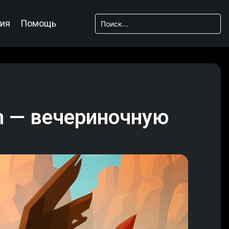
ия
Помощь
n — вечериночную