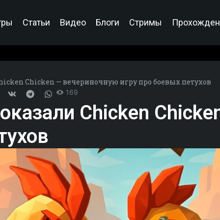
гры
Статьи
Видео
Блоги
Стримы
Прохожден
hicken Chicken — вечериночную игру про боевых петухов
169
оказали Chicken Chicke
тухов