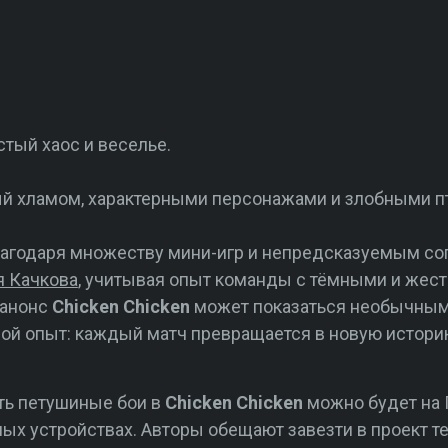
стый хаос и веселье.
ый хламом, характерными персонажами и злобными п
лагодаря множеству мини-игр и непредсказуемым со
 Качкова
, учитывая опыт команды с тёмными и жес
 анонс
Chicken Chicken
может показаться необычным.
ой опыт: каждый матч превращается в новую истори
ть петушиные бои в
Chicken Chicken
можно будет на П
ых устройствах. Авторы обещают завезти в проект т