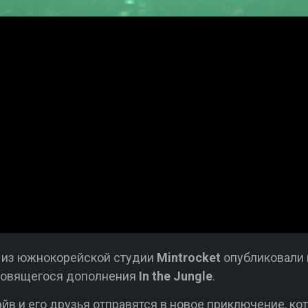
er из южнокорейской студии
Mintrocket
опубликовали
товящегося дополнения
In the Jungle
.
в и его друзья отправятся в новое приключение, ко