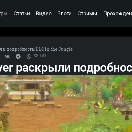
гры
Статьи
Видео
Блоги
Стримы
Прохожден
ли подробности DLC In the Jungle
181
ver раскрыли подробност