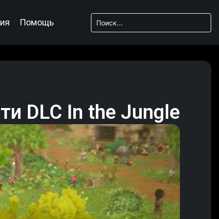
ия
Помощь
и DLC In the Jungle