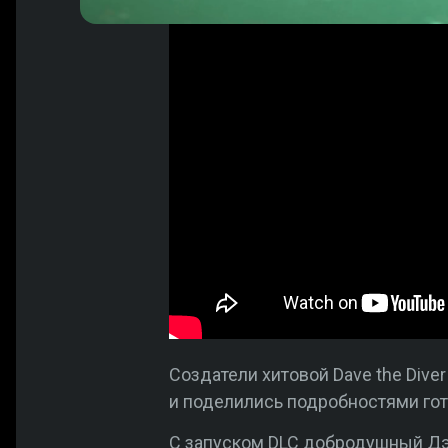
Создатели хитовой Dave the Div
и поделились подробностями го
С запуском DLC добродушный Дэй