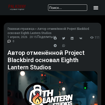
Главная страница
»
Автор отменённой Project Blackbird
основал Eighth Lantern Studios
Поделиться
1 апреля, 2026
20:15
111
0
Автор отменённой Project
Blackbird основал Eighth
Lantern Studios