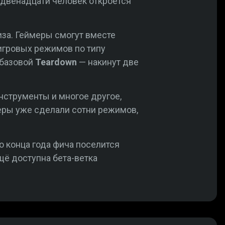
 двенадцати человек откроется
за. Геймеры смогут вместе
игровых режимов по типу
з базовой
Teardown
— накинут две
нструменты и многое другое,
еры уже сделали сотни режимов,
До конца года фича поселится
ещё доступна бета-ветка