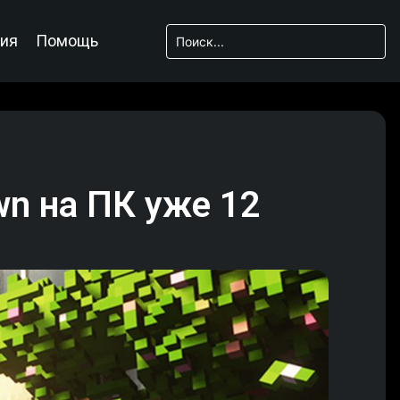
ия
Помощь
wn на ПК уже 12