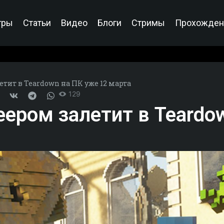
гры
Статьи
Видео
Блоги
Стримы
Прохожден
тит в Teardown на ПК уже 12 марта
129
еером залетит в Teardo