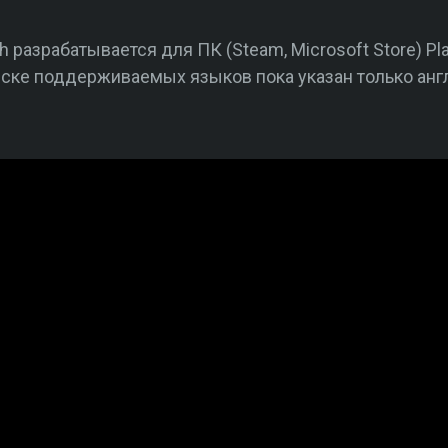
 разрабатывается для ПК (Steam, Microsoft Store) Play
писке поддерживаемых языков пока указан только анг