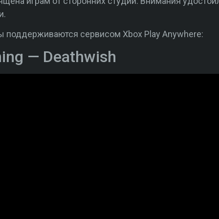
вящена играм от сторонних студий. Внимания удосто
и.
ы поддерживаются сервисом Xbox Play Anywhere:
ning — Deathwish