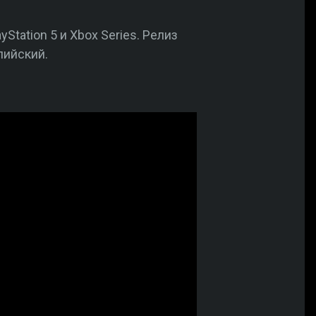
Station 5 и Xbox Series. Релиз
лийский.