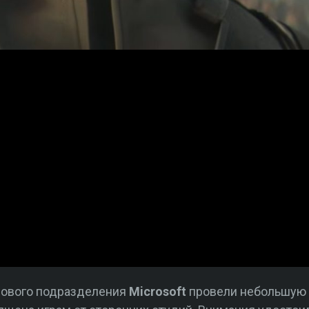
грового подразделения
Microsoft
провели небольшую 