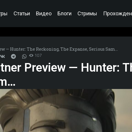
гры
Статьи
Видео
Блоги
Стримы
Прохожден
ew — Hunter: The Reckoning, The Expanse, Serious Sam…
107
ner Preview — Hunter: T
am…