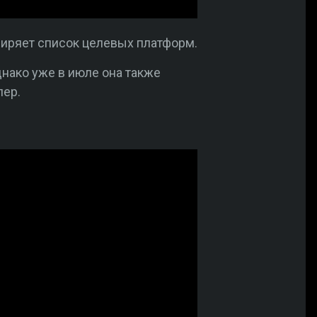
иряет список целевых платформ.
однако уже в июле она также
лер.