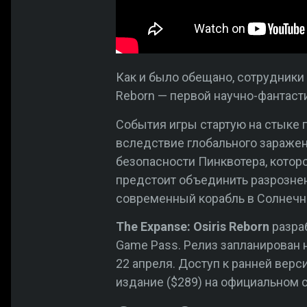
Как и было обещано, сотрудники
Reborn — первой научно-фантаст
События игры стартую на стыке п
вследствие глобального заражен
безопасности Пинквотера, которо
предстоит объединить разрознен
современный корабль в Солнечно
The Expanse: Osiris Reborn
разраб
Game Pass. Релиз запланирован 
22 апреля. Доступ к ранней верси
издание ($289) на официальном с