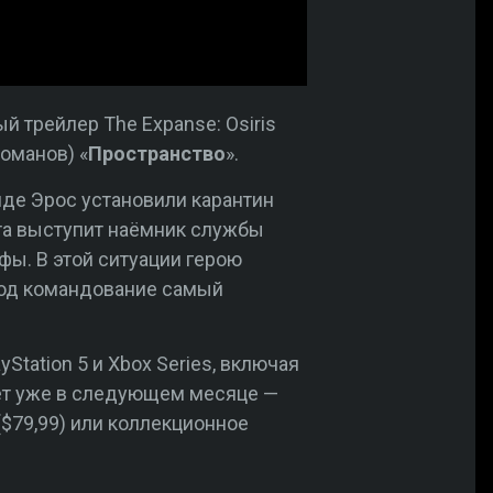
 трейлер The Expanse: Osiris
оманов) «
Пространство
».
оиде Эрос установили карантин
та выступит наёмник службы
фы. В этой ситуации герою
 под командование самый
Station 5 и Xbox Series, включая
ует уже в следующем месяце —
 ($79,99) или коллекционное