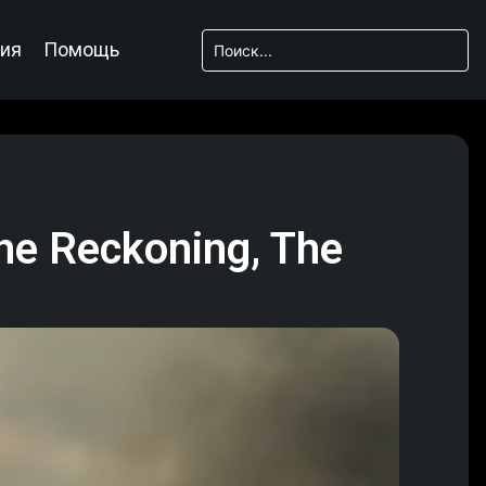
ия
Помощь
he Reckoning, The