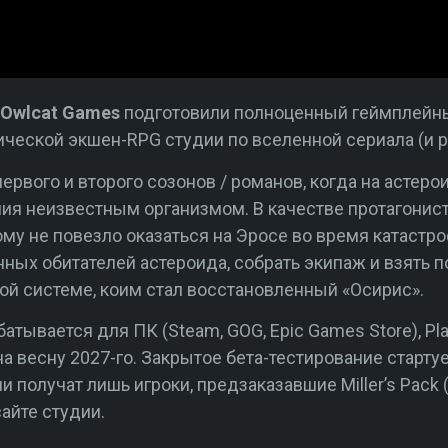
Owlcat Games
подготовили полноценный геймплейный
ической экшен-RPG студии по вселенной сериала (и р
ервого и второго созонов / романов, когда на астер
ия неизвестным организмом. В качестве протагонис
му не повезло оказаться на Эросе во время катастро
ных обитателей астероида, собрать экипаж и взять
й системе, коим стал восстановленный «Осирис».
атывается для ПК (Steam, GOG, Epic Games Store), Play
на весну 2027-го. Закрытое бета-тестирование старт
и получат лишь игроки, предзаказавшие Miller’s Pack
айте студии.