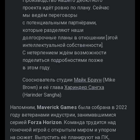
Производство нашего дебютного
проекта идёт ровно по плану. Сейчас
мы ведём переговоры
с потенциальными партнёрами,
которые разделяют наши
долгосрочные планы в отношении [этой
интеллектуальной собственности].
С нетерпением ждём возможности
поделиться подробностями позже
в этом году.
Сооснователь студии
Майк Браун
(Mike
Brown) и её глава
Хариндер Сангха
(Harinder Sangha).
Напомним,
Maverick Games
была собрана в 2022
году ветеранами индустрии, занимавшимися
серией
Forza Horizon
. Команда трудится над
гоночной игрой с открытым миром и упором
на сюжет. Выпустить её планируют на ПК,